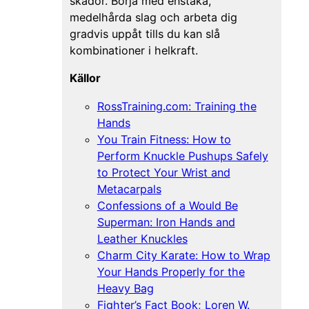
skador. Börja med enstaka,
medelhårda slag och arbeta dig
gradvis uppåt tills du kan slå
kombinationer i helkraft.
Källor
RossTraining.com: Training the
Hands
You Train Fitness: How to
Perform Knuckle Pushups Safely
to Protect Your Wrist and
Metacarpals
Confessions of a Would Be
Superman: Iron Hands and
Leather Knuckles
Charm City Karate: How to Wrap
Your Hands Properly for the
Heavy Bag
Fighter’s Fact Book; Loren W.