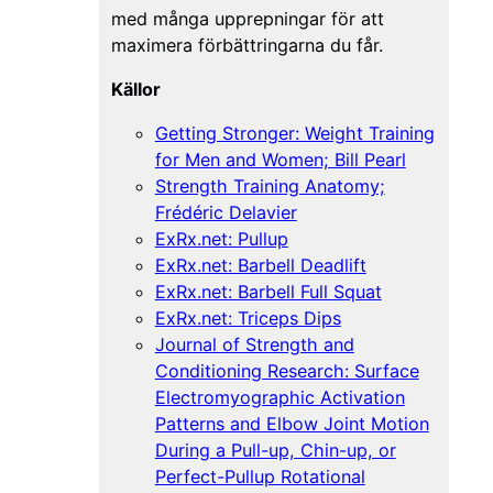
med många upprepningar för att
maximera förbättringarna du får.
Källor
Getting Stronger: Weight Training
for Men and Women; Bill Pearl
Strength Training Anatomy;
Frédéric Delavier
ExRx.net: Pullup
ExRx.net: Barbell Deadlift
ExRx.net: Barbell Full Squat
ExRx.net: Triceps Dips
Journal of Strength and
Conditioning Research: Surface
Electromyographic Activation
Patterns and Elbow Joint Motion
During a Pull-up, Chin-up, or
Perfect-Pullup Rotational