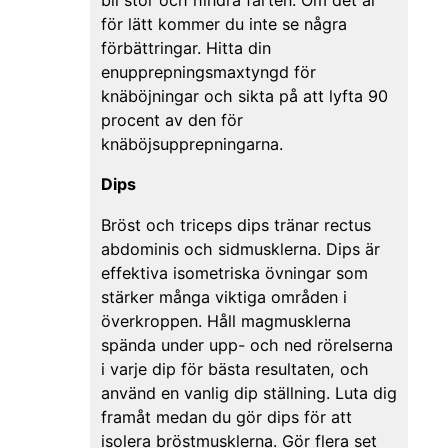
bli stor och hindra farten. Om det är
för lätt kommer du inte se några
förbättringar. Hitta din
enupprepningsmaxtyngd för
knäböjningar och sikta på att lyfta 90
procent av den för
knäböjsupprepningarna.
Dips
Bröst och triceps dips tränar rectus
abdominis och sidmusklerna. Dips är
effektiva isometriska övningar som
stärker många viktiga områden i
överkroppen. Håll magmusklerna
spända under upp- och ned rörelserna
i varje dip för bästa resultaten, och
använd en vanlig dip ställning. Luta dig
framåt medan du gör dips för att
isolera bröstmusklerna. Gör flera set