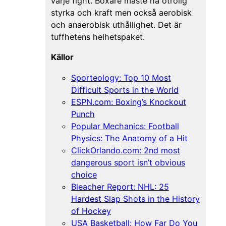
varje fight. Boxare måste ha otrolig
styrka och kraft men också aerobisk
och anaerobisk uthållighet. Det är
tuffhetens helhetspaket.
Källor
Sporteology: Top 10 Most
Difficult Sports in the World
ESPN.com: Boxing’s Knockout
Punch
Popular Mechanics: Football
Physics: The Anatomy of a Hit
ClickOrlando.com: 2nd most
dangerous sport isn’t obvious
choice
Bleacher Report: NHL: 25
Hardest Slap Shots in the History
of Hockey
USA Basketball: How Far Do You