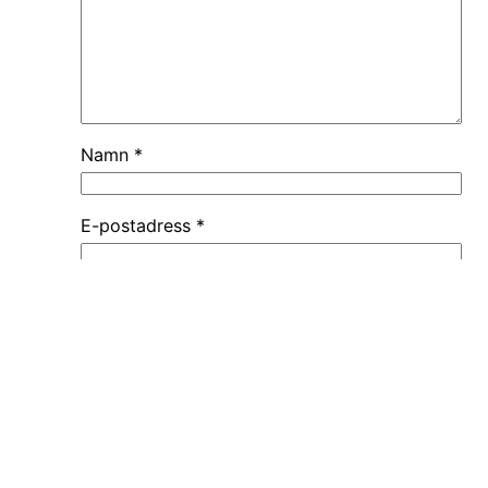
Namn
*
E-postadress
*
Webbplats
Spara mitt namn, min e-postadress och
webbplats i denna webbläsare till nästa
gång jag skriver en kommentar.