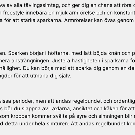
ktiva av alla tävlingssimtag, och ger dig en chans att r
 freestyle innebära en mjuk armrörelse och en konstan
 för att stärka sparkarna. Armrörelser kan övas genom
n. Sparken börjar i höfterna, med lätt böjda knän och p
ra ansträngningen. Justera hastigheten i sparkarna för 
llighet. Du kan börja med att sparka dig genom en del a
ngder för att utmana dig själv.
n vissa perioder, men att andas regelbundet och ordentli
bör du slappna av i axlarna, ansiktet och käken för at
tersom kroppen kommer svälta på syre och simningen bli
 med detta under hela simturen. Att andas regelbundet ko