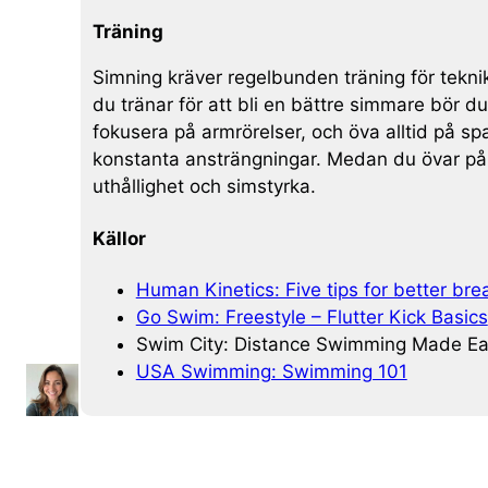
Träning
Simning kräver regelbunden träning för tekni
du tränar för att bli en bättre simmare bör 
fokusera på armrörelser, och öva alltid på sp
konstanta ansträngningar. Medan du övar på at
uthållighet och simstyrka.
Källor
Human Kinetics: Five tips for better br
Go Swim: Freestyle – Flutter Kick Basics
Swim City: Distance Swimming Made E
USA Swimming: Swimming 101