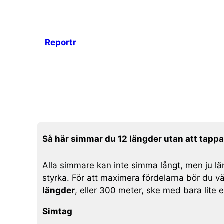
Hoppa
till
innehåll
Reportr
Så här simmar du 12 längder utan att tapp
Alla simmare kan inte simma långt, men ju lä
styrka. För att maximera fördelarna bör du vä
längder
, eller 300 meter, ske med bara lite e
Simtag