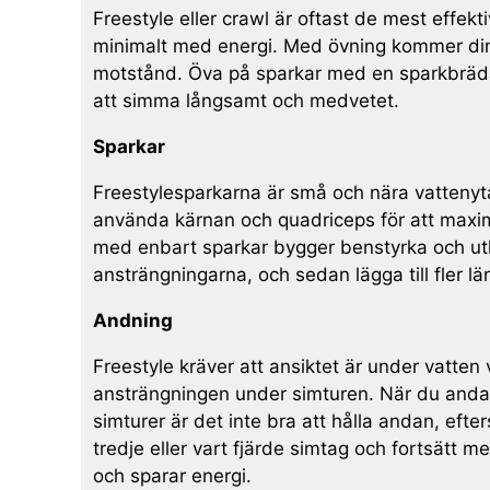
Freestyle eller crawl är oftast de mest effe
minimalt med energi. Med övning kommer din
motstånd. Öva på sparkar med en sparkbräda
att simma långsamt och medvetet.
Sparkar
Freestylesparkarna är små och nära vattenyta
använda kärnan och quadriceps för att maxime
med enbart sparkar bygger benstyrka och uthå
ansträngningarna, och sedan lägga till fler lä
Andning
Freestyle kräver att ansiktet är under vatte
ansträngningen under simturen. När du andas 
simturer är det inte bra att hålla andan, ef
tredje eller vart fjärde simtag och fortsätt
och sparar energi.