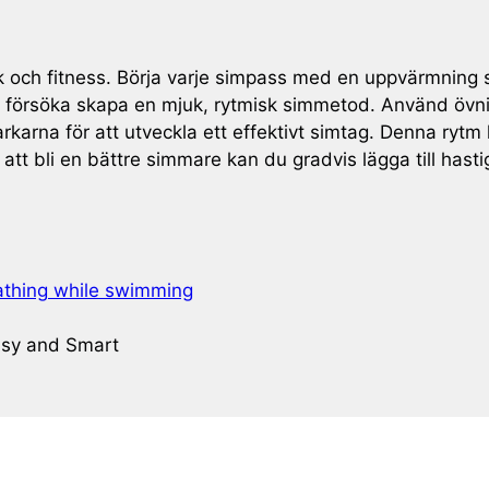
k och fitness. Börja varje simpass med en uppvärmning 
du försöka skapa en mjuk, rytmisk simmetod. Använd övn
arkarna för att utveckla ett effektivt simtag. Denna rytm
t bli en bättre simmare kan du gradvis lägga till hastig
eathing while swimming
asy and Smart