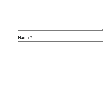
Namn
*
E-postadress
*
Webbplats
Spara mitt namn, min e-postadress och
webbplats i denna webbläsare till nästa
gång jag skriver en kommentar.