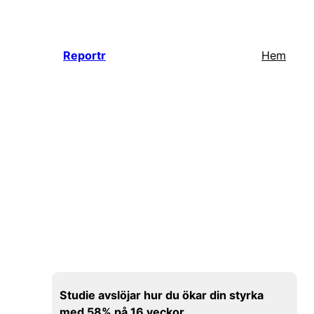
Hoppa
till
innehåll
Reportr
Hem
Studie avslöjar hur du ökar din styrka
med 58% på 16 veckor