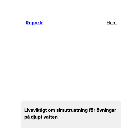
Hoppa
till
innehåll
Reportr
Hem
Livsviktigt om simutrustning för övningar
på djupt vatten