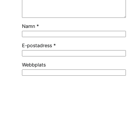
Namn
*
E-postadress
*
Webbplats
Spara mitt namn, min e-postadress och
webbplats i denna webbläsare till nästa
gång jag skriver en kommentar.
Reportr