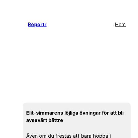
Hoppa
till
innehåll
Reportr
Hem
Elit-simmarens löjliga övningar för att bli
avsevärt bättre
Även om du frestas att bara hoppa i