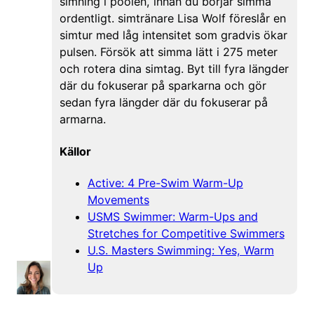
simning i poolen, innan du börjar simma
ordentligt. simtränare Lisa Wolf föreslår en
simtur med låg intensitet som gradvis ökar
pulsen. Försök att simma lätt i 275 meter
och rotera dina simtag. Byt till fyra längder
där du fokuserar på sparkarna och gör
sedan fyra längder där du fokuserar på
armarna.
Källor
Active: 4 Pre-Swim Warm-Up
Movements
USMS Swimmer: Warm-Ups and
Stretches for Competitive Swimmers
U.S. Masters Swimming: Yes, Warm
Up