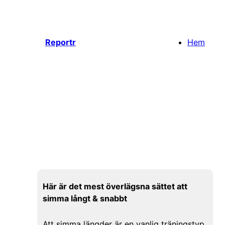
Hoppa
till
innehåll
Reportr
Hem
Här är det mest överlägsna sättet att
simma långt & snabbt
Att simma längder är en vanlig träningstyp.