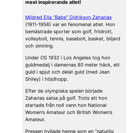
mest inspirerande atlet!
Mildred Ella ”Babe” Didrikson Zaharias
(1911-1956) var en fenomenal atlet. Hon
bemästrade sporter som golf, friidrott,
volleyboll, tennis, baseboll, basket, biljard
och simning.
Under OS 1932 i Los Angeles tog hon
guldmedalj i damernas 80 meter häck, ett
guld i spjut och delat guld (med Jean
Shiley) i höjdhopp.
Efter de olympiska spelen började
Zaharias satsa på golf. Trots att hon
startade från noll vann hon National
Women’s Amateur och British Women’s
Amateur.
Pressen hyllade henne som en ”naturlig