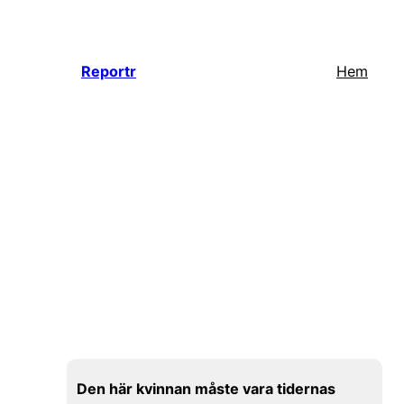
Hoppa
till
innehåll
Reportr
Hem
Den här kvinnan måste vara tidernas