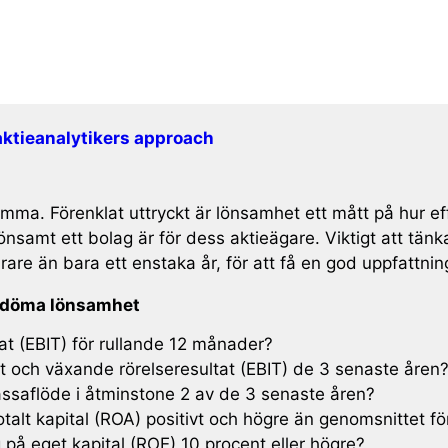
aktieanalytikers approach
ma. Förenklat uttryckt är lönsamhet ett mått på hur effekt
nsamt ett bolag är för dess aktieägare. Viktigt att tänk
narare än bara ett enstaka år, för att få en god uppfattni
 bedöma lönsamhet
tat (EBIT) för rullande 12 månader?
vt och växande rörelseresultat (EBIT) de 3 senaste åren
kassaflöde i åtminstone 2 av de 3 senaste åren?
talt kapital (ROA) positivt och högre än genomsnittet f
 på eget kapital (ROE) 10 procent eller högre?