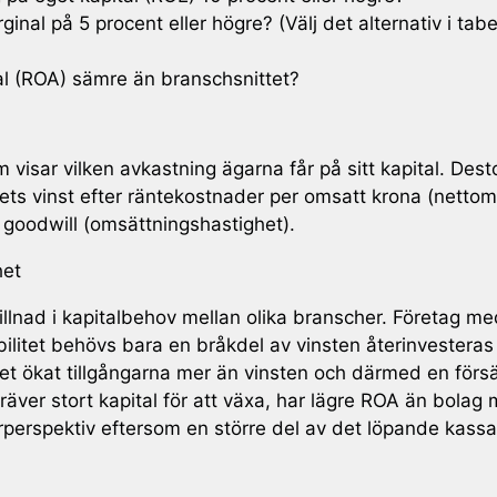
inal på 5 procent eller högre? (Välj det alternativ i tab
tal (ROA) sämre än branschsnittet?
 visar vilken avkastning ägarna får på sitt kapital. Des
ets vinst efter räntekostnader per omsatt krona (nettom
ve goodwill (omsättningshastighet).
het
killnad i kapitalbehov mellan olika branscher. Företag me
bilitet behövs bara en bråkdel av vinsten återinvesteras 
get ökat tillgångarna mer än vinsten och därmed en förs
äver stort kapital för att växa, har lägre ROA än bolag m
rperspektiv eftersom en större del av det löpande kassafl