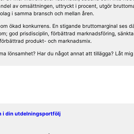
ndel av omsättningen, uttryckt i procent, utgör bruttom
bolag i samma bransch och mellan åren.
l om ökad konkurrens. En stigande bruttomarginal ses d
enom; god prisdisciplin, förbättrad marknadsföring, sänkt
er förbättrad produkt- och marknadsmix.
öma lönsamhet? Har du något annat att tillägga? Låt mig
 i din utdelningsportfölj