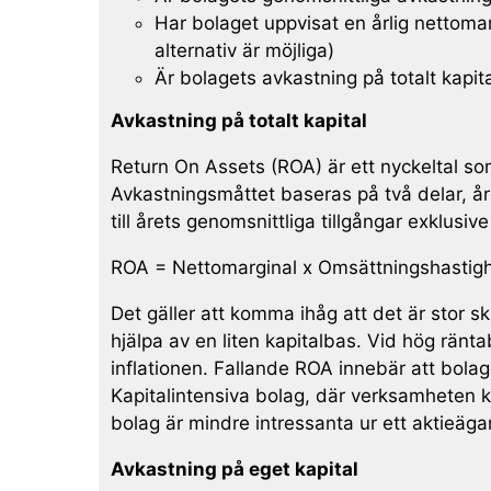
Har bolaget uppvisat en årlig nettomarg
alternativ är möjliga)
Är bolagets avkastning på totalt kapi
Avkastning på totalt kapital
Return On Assets (ROA) är ett nyckeltal som
Avkastningsmåttet baseras på två delar, år
till årets genomsnittliga tillgångar exklusi
ROA = Nettomarginal x Omsättningshastig
Det gäller att komma ihåg att det är stor s
hjälpa av en liten kapitalbas. Vid hög ränta
inflationen. Fallande ROA innebär att bola
Kapitalintensiva bolag, där verksamheten kr
bolag är mindre intressanta ur ett aktieäga
Avkastning på eget kapital