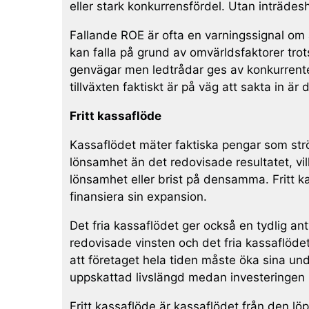
eller stark konkurrensfördel. Utan inträde
Fallande ROE är ofta en varningssignal om 
kan falla på grund av omvärldsfaktorer trots
genvägar men ledtrådar ges av konkurrente
tillväxten faktiskt är på väg att sakta in är d
Fritt kassaflöde
Kassaflödet mäter faktiska pengar som strö
lönsamhet än det redovisade resultatet, vilk
lönsamhet eller brist på densamma. Fritt k
finansiera sin expansion.
Det fria kassaflödet ger också en tydlig an
redovisade vinsten och det fria kassaflödet
att företaget hela tiden måste öka sina und
uppskattad livslängd medan investeringen b
Fritt kassaflöde är kassaflödet från den lö