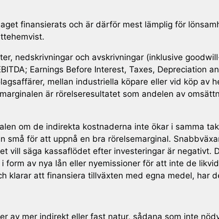
get finansierats och är därför mest lämplig för lönsamh
attehemvist.
er, nedskrivningar och avskrivningar (inklusive goodwill-
EBITDA; Earnings Before Interest, Taxes, Depreciation and
olagsaffärer, mellan industriella köpare eller vid köp av 
marginalen är rörelseresultatet som andelen av omsättni
alen om de indirekta kostnaderna inte ökar i samma ta
 än små för att uppnå en bra rörelsemarginal. Snabbvä
t vill säga kassaflödet efter investeringar är negativt. De
i form av nya lån eller nyemissioner för att inte de li
h klarar att finansiera tillväxten med egna medel, har d
der av mer indirekt eller fast natur, sådana som inte nö