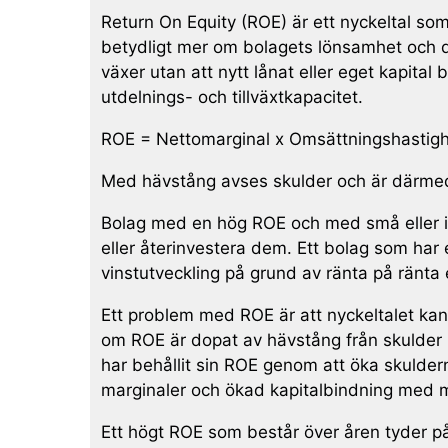
Return On Equity (ROE) är ett nyckeltal som
betydligt mer om bolagets lönsamhet och de
växer utan att nytt lånat eller eget kapital
utdelnings- och tillväxtkapacitet.
ROE = Nettomarginal x Omsättningshastig
Med hävstång avses skulder och är därmed e
Bolag med en hög ROE och med små eller ing
eller återinvestera dem. Ett bolag som har 
vinstutveckling på grund av ränta på ränta 
Ett problem med ROE är att nyckeltalet kan
om ROE är dopat av hävstång från skulder 
har behållit sin ROE genom att öka skuldern
marginaler och ökad kapitalbindning med m
Ett högt ROE som består över åren tyder på