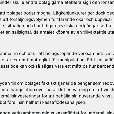
shinder skulle andra bolag gärna etablera sig i den lön
att bolaget börjar mogna. Lågkonjunkturer gör dock bed
 att försäljningsvolymen fortfarande ökar och uppvisar st
rs situation och hur tidigare cykliska nedgångar sett
et en säljsignal, då antalet köpare av en tillväxtaktie utan
mmar in och ut ur ett bolags löpande verksamhet. Det ä
et är extremt mottagligt för manipulation. Fritt kassaflö
assaflöde kan också sägas vara ett mått på hur beroend
tydan till om bolaget faktiskt tjänar de pengar som redov
 inte hänger ihop över tid är det en varning om att vin
erhållsinvesteringar för att behålla sin nuvarande vinst
okförs i sin helhet i kassaflödesanalysen.
pande verksamheten minus kassaflödet för underhållsinves