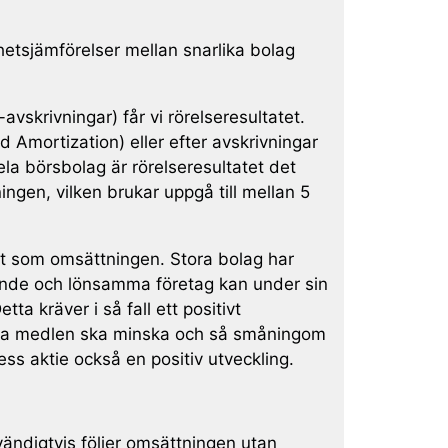
etsjämförelser mellan snarlika bolag
avskrivningar) får vi rörelseresultatet.
 Amortization) eller efter avskrivningar
hela börsbolag är rörelseresultatet det
ngen, vilken brukar uppgå till mellan 5
kt som omsättningen. Stora bolag har
xande och lönsamma företag kan under sin
tta kräver i så fall ett positivt
kvida medlen ska minska och så småningom
ess aktie också en positiv utveckling.
dvändigtvis följer omsättningen utan