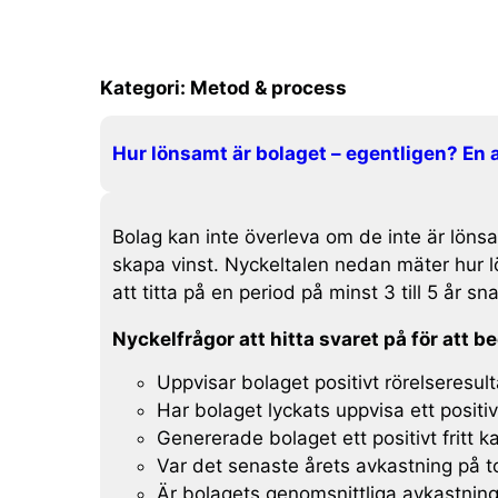
Kategori:
Metod & process
Hur lönsamt är bolaget – egentligen? En 
Bolag kan inte överleva om de inte är lönsam
skapa vinst. Nyckeltalen nedan mäter hur lö
att titta på en period på minst 3 till 5 år s
Nyckelfrågor att hitta svaret på för att
Uppvisar bolaget positivt rörelseresul
Har bolaget lyckats uppvisa ett positi
Genererade bolaget ett positivt fritt 
Var det senaste årets avkastning på to
Är bolagets genomsnittliga avkastning