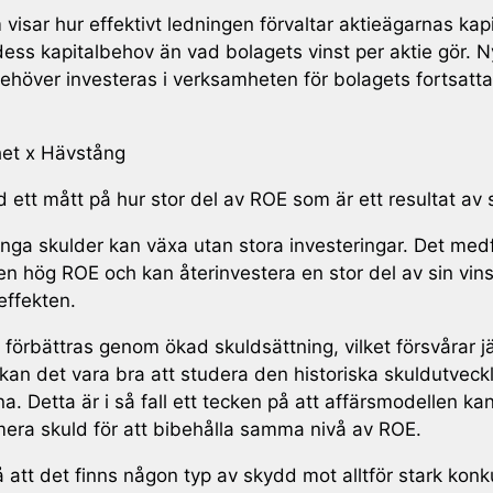
 visar hur effektivt ledningen förvaltar aktieägarnas kap
ss kapitalbehov än vad bolagets vinst per aktie gör. Ny
 behöver investeras i verksamheten för bolagets fortsatta 
het x Hävstång
tt mått på hur stor del av ROE som är ett resultat av 
a skulder kan växa utan stora investeringar. Det medfö
en hög ROE och kan återinvestera en stor del av sin vinst
effekten.
 förbättras genom ökad skuldsättning, vilket försvårar 
kan det vara bra att studera den historiska skuldutvec
a. Detta är i så fall ett tecken på att affärsmodellen ka
era skuld för att bibehålla samma nivå av ROE.
 att det finns någon typ av skydd mot alltför stark kon