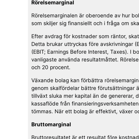
Rörelsemarginal
Rörelsemarginalen är oberoende av hur bola
som skiljer sig finansiellt och i fråga om sk
Efter avdrag för kostnader som räntor, skatt
Detta brukar uttryckas före avskrivningar (
(EBIT; Earnings Before Interest, Taxes). I b
vanligaste använda resultatmåttet. Rörelse
och 20 procent.
Växande bolag kan förbättra rörelsemargin
genom skalfördelar bättre förutsättningar
tillväxt sluka mer kapital än de genererar, de
kassaflöde från finansieringsverksamheten 
tömmas. När ett bolag är effektivt, växer oc
Bruttomarginal
Bruttoresultatet är ett resultat före kostna