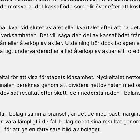
öde motsvarar det kassaflöde som blir över efter att kost
ar kvar vid slutet av året eller kvartalet efter att ha beta
 i verksamheten. Det vill säga den del av kassaflödet frå
lån eller återköp av aktier. Utdelning bör dock bolagen 
raftigt undervärderad är alltid återköp av aktier att före
keltal för att visa företagets lönsamhet. Nyckeltalet nett
arginalen beräknas genom att dividera nettovinsten med 
ovisat resultat efter skatt, den nedersta raden i balan
lan bolag i samma bransch, är det de med bäst marginal s
kan vara lämpligt i de fall bolag dopat sina resultat geno
 för att ge en rättvisare bild av bolaget.