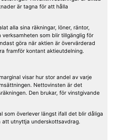
nader är tagna för att hålla
lat alla sina räkningar, löner, räntor,
n verksamheten som blir tillgänglig för
endast göra när aktien är övervärderad
dra framför kontant aktieutdelning.
omarginal visar hur stor andel av varje
omsättningen. Nettovinsten är det
sräkningen. Den brukar, för vinstgivande
om överlever längst ifall det blir dåliga
m att utnyttja underskottsavdrag.