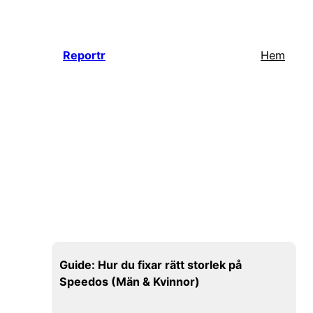
Hoppa
till
innehåll
Reportr
Hem
Guide: Hur du fixar rätt storlek på
Speedos (Män & Kvinnor)