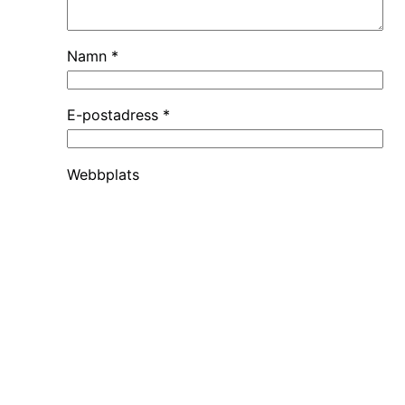
Namn
*
E-postadress
*
Webbplats
Spara mitt namn, min e-postadress och
webbplats i denna webbläsare till nästa
gång jag skriver en kommentar.
Reportr