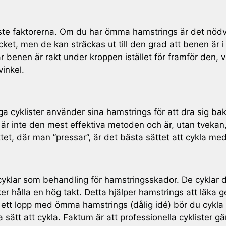
te faktorerna. Om du har ömma hamstrings är det nödvän
ket, men de kan sträckas ut till den grad att benen är i
benen är rakt under kroppen istället för framför den, vil
inkel.
ga cyklister använder sina hamstrings för att dra sig b
är inte den mest effektiva metoden och är, utan tvekan,
sättet, där man ”pressar”, är det bästa sättet att cykla 
yklar som behandling för hamstringsskador. De cyklar doc
er hålla en hög takt. Detta hjälper hamstrings att läka 
ett lopp med ömma hamstrings (dålig idé) bör du cykla fö
a sätt att cykla. Faktum är att professionella cyklister g