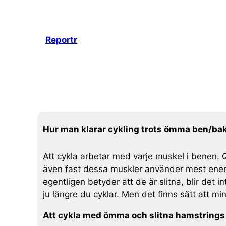
Hoppa
till
innehåll
Reportr
Hur man klarar cykling trots ömma ben/bak
Att cykla arbetar med varje muskel i benen.
även fast dessa muskler använder mest energi
egentligen betyder att de är slitna, blir det in
ju längre du cyklar. Men det finns sätt att m
Att cykla med ömma och slitna hamstrings 