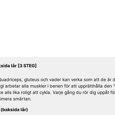
sida lår [3 STEG]
 Quadriceps, gluteus och vader kan verka som att de är
 arbetar alla muskler i benen för att upprätthålla den
te alls lika roligt att cykla. Varje gång du rör dig uppåt 
inimera smärtan.
(baksida lår)