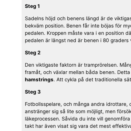
Steg 1
Sadelns höjd och benens längd är de viktigas
bekväm position. Benen får inte böjas för myc
pedalen. Kroppen måste vara i en position där 
pedalen är längst ned är benen i 80 graders v
Steg 2
Den viktigaste faktorn är tramprörelsen. Mån
framåt, och växlar mellan båda benen. Detta 
hamstrings
. Att cykla på det traditionella 
Steg 3
Fotbollsspelare, och många andra idrottare, c
anstränger sig så lite som möjligt, men försök
läkeprocessen. Såvida du inte vill genomföra 
takt har även visat sig vara det mest effektiv