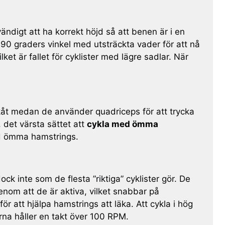
digt att ha korrekt höjd så att benen är i en
 90 graders vinkel med utsträckta vader för att nå
ket är fallet för cyklister med lägre sadlar. När
akåt medan de använder quadriceps för att trycka
 det värsta sättet att
cykla med ömma
med ömma hamstrings.
k inte som de flesta ”riktiga” cyklister gör. De
genom att de är aktiva, vilket snabbar på
r att hjälpa hamstrings att läka. Att cykla i hög
ärna håller en takt över 100 RPM.