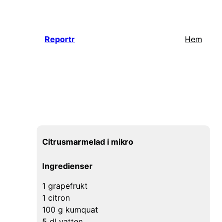
Hoppa
till
innehåll
Reportr
Hem
Citrusmarmelad i mikro
Ingredienser
1 grapefrukt
1 citron
100 g kumquat
5 dl vatten