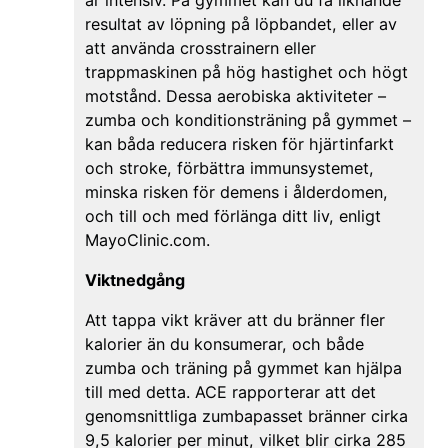
är intensiv. På gymmet kan du få liknande
resultat av löpning på löpbandet, eller av
att använda crosstrainern eller
trappmaskinen på hög hastighet och högt
motstånd. Dessa aerobiska aktiviteter –
zumba och konditionsträning på gymmet –
kan båda reducera risken för hjärtinfarkt
och stroke, förbättra immunsystemet,
minska risken för demens i ålderdomen,
och till och med förlänga ditt liv, enligt
MayoClinic.com.
Viktnedgång
Att tappa vikt kräver att du bränner fler
kalorier än du konsumerar, och både
zumba och träning på gymmet kan hjälpa
till med detta. ACE rapporterar att det
genomsnittliga zumbapasset bränner cirka
9,5 kalorier per minut, vilket blir cirka 285