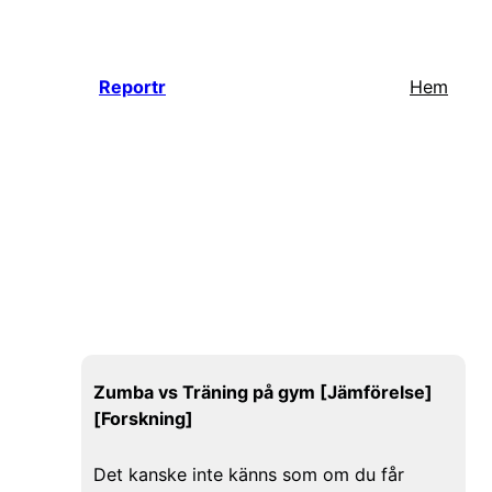
Hoppa
till
innehåll
Reportr
Hem
Zumba vs Träning på gym [Jämförelse]
[Forskning]
Det kanske inte känns som om du får