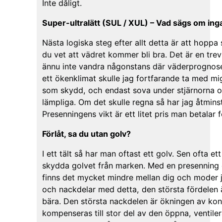
Inte dåligt.
Super-ultralätt (SUL / XUL) – Vad sägs om inga
Nästa logiska steg efter allt detta är att hoppa
du vet att vädret kommer bli bra. Det är en trev
ännu inte vandra någonstans där väderprognose
ett ökenklimat skulle jag fortfarande ta med mi
som skydd, och endast sova under stjärnorna 
lämpliga. Om det skulle regna så har jag åtmins
Presenningens vikt är ett litet pris man betalar 
Förlåt, sa du utan golv?
I ett tält så har man oftast ett golv. Sen ofta ett 
skydda golvet från marken. Med en presenning 
finns det mycket mindre mellan dig och moder jo
och nackdelar med detta, den största fördelen ä
bära. Den största nackdelen är ökningen av ko
kompenseras till stor del av den öppna, ventil