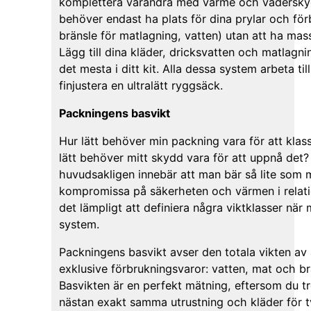
komplettera varandra med värme och vädersky
behöver endast ha plats för dina prylar och fö
bränsle för matlagning, vatten) utan att ha ma
Lägg till dina kläder, dricksvatten och matlagn
det mesta i ditt kit. Alla dessa system arbeta ti
finjustera en ultralätt ryggsäck.
Packningens basvikt
Hur lätt behöver min packning vara för att klas
lätt behöver mitt skydd vara för att uppnå det?
huvudsakligen innebär att man bär så lite som m
kompromissa på säkerheten och värmen i relatio
det lämpligt att definiera några viktklasser när 
system.
Packningens basvikt avser den totala vikten av 
exklusive förbrukningsvaror: vatten, mat och br
Basvikten är en perfekt mätning, eftersom du t
nästan exakt samma utrustning och kläder för två