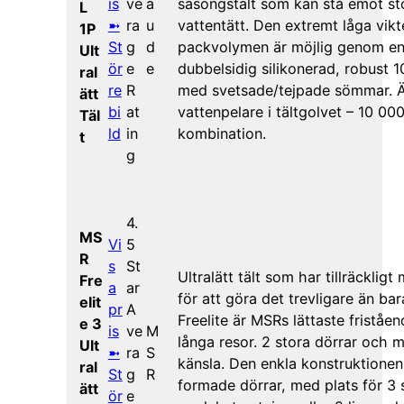
is
ve
a
säsongstält som kan stå emot s
L
➼
ra
u
vattentätt. Den extremt låga vik
1P
St
g
d
packvolymen är möjlig genom en
Ult
ör
e
e
dubbelsidig silikonerad, robust 1
ral
re
R
med svetsade/tejpade sömmar. 
ätt
bi
at
vattenpelare i tältgolvet – 10 00
Täl
ld
in
kombination.
t
g
4.
MS
Vi
5
R
s
St
Ultralätt tält som har tillräckli
Fre
a
ar
för att göra det trevligare än ba
elit
pr
A
Freelite är MSRs lättaste friståen
e 3
is
ve
M
långa resor. 2 stora dörrar och 
Ult
➼
ra
S
känsla. Den enkla konstruktionen
ral
St
g
R
formade dörrar, med plats för 3
ätt
ör
e