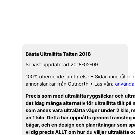
Bästa Ultralätta Tälten 2018
Senast uppdaterad 2018-02-09
100% oberoende jämförelse • Sidan innehåller r
annonslänkar från Outnorth • Läs våra
användar
Precis som med ultralätta ryggsäckar och ultra
det idag många alternativ för ultralätta tält på
som anses vara ultralätta väger under 2 kilo
än 1 kilo. Detta har uppnåtts genom framsteg i
bågar, och en design och planritningar som spa
vi dig precis ALLT om hur du väljer ultralätta oc