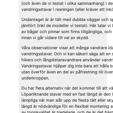
(och även de vi testat i olika sammanhang) i d
vandringsstavar i resningen (eller kräver ett ink
Undantaget är är tält med dubbla väggar och s
jämfört (inkl de modeller vi testat). Här talar vi
av bågar och pinnar som finns tillgängliga, och
innan vi går vidare till val av skydd.
Våra observationer visar att många vandrare i
vandringsstavar. Och vi kan säkert säga att en s
hikers och långdistansvandrare använder vandri
Vandringsstavar hjälper dig inte bara att hålla 
utan överför även en del av påfrestning till öve
underkroppen.
Du har flera alternativ när det kommer till att v
Löparliknande stavar med en fast längd är den l
lämpliga när man slår upp de flesta tält eller s
längd är nödvändiga för en flexibel montering a
av toppkvalitet är tredelade, och de är det bäst