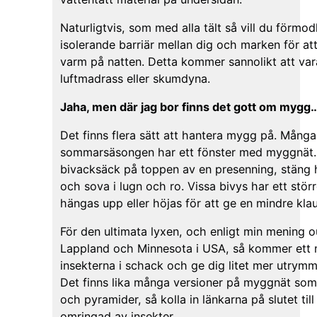
Naturligtvis, som med alla tält så vill du förmo
isolerande barriär mellan dig och marken för at
varm på natten. Detta kommer sannolikt att var
luftmadrass eller skumdyna.
Jaha, men där jag bor finns det gott om mygg
Det finns flera sätt att hantera mygg på. Många
sommarsäsongen har ett fönster med myggnät. 
bivacksäck på toppen av en presenning, stäng
och sova i lugn och ro. Vissa bivys har ett st
hängas upp eller höjas för att ge en mindre klau
För den ultimata lyxen, och enligt min mening 
Lappland och Minnesota i USA, så kommer ett 
insekterna i schack och ge dig litet mer utrymme
Det finns lika många versioner på myggnät som 
och pyramider, så kolla in länkarna på slutet till
omringad av insekter.