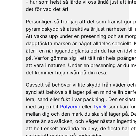
– hur som helst så lärde vi oss ändå just att int
det för vad det är!
Personligen så tror jag att det som främst gör 
pyramidskydd så attraktiva är just närheten till
Att vakna upp under en presenning och se mor
daggtäckta marken är något alldeles speciellt. K
äter i en närliggande glänta och du har en idylli
på. Varför gömma sig i ett tält när hela poäng
att vara i naturen. Under en presenning är du m
det kommer höja nivån på din resa.
Oavsett så behöver vi lite skydd från väder och
synd att behöva slå läger på en mindre än perf
lera, sand eller fukt i vår packning . Den enklas
med sig en bit
Polycryo
eller
Tyvek
som kan fun
mellan dig och den mark du ska slå läger på. De
större än sovsäcken, och väger nästan ingenting.
att helt enkelt använda en bivy; de flesta har e
vattentätt material på undersidan.