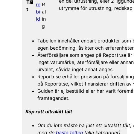
en del utrustning, eller 2 liggu
Täl
re
R
utrymme för utrustning, redskap 
t
bi
at
ld
in
g
Tabellen innehåller enbart produkter som
egen bedömning, åsikter och erfarenheter
Återförsäljare som anges på Reportr.se är
Inget varumärke, återförsäljare eller anna
urvalet, såvida inget annat anges.
Reportr.se erhåller provision på försäljnin
på Reportr.se, vilket finansierar driften a
Guiden är ej beställd eller har varit föremå
framtagandet.
Köp rätt ultralätt tält
Om du inte måste ha just ett ultralätt tält,
med de
bästa tälten
(alla kategorier)