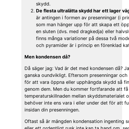
skydd.
De flesta ultralätta skydd har ett lager vä
är antingen i formen av presenningar (i pri
som man hänger upp för att skapa ett öppe
en sluten (dvs. med dragkedja) eller halvs
finns många variationer på dessa två mod
och pyramider är i princip en förenklad ka
Men kondensen då?
Då säger jag: Vad är det med kondensen då? Ja
ganska oundvikligt. Eftersom presenningar och
för att vara öppna eller upphängda skydd så fin
genom dem. Men du kommer fortfarande att få
temperaturskillnaden mellan skyddsmaterialet o
behöver inte ens vara i eller under det för att 
insidan din presenningen.
Oftast så är mängden kondensation ingenting 
eller ett ordentligt rusk inte kan ta hand om, s