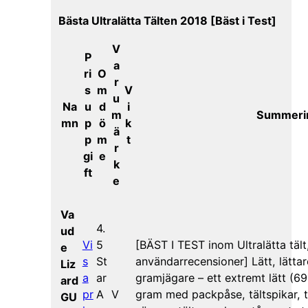
Bästa Ultralätta Tälten 2018 [Bäst i Test]
V
P
a
ri
O
r
s
m
V
u
Na
u
d
i
m
Summeri
mn
p
ö
k
ä
p
m
t
r
gi
e
k
ft
e
Va
4.
ud
Vi
5
[BÄST I TEST inom Ultralätta tält,
e
s
St
användarrecensioner] Lätt, lättare
Liz
a
ar
gramjägare – ett extremt lätt (69
ard
pr
A
V
gram med packpåse, tältspikar, tä
GU