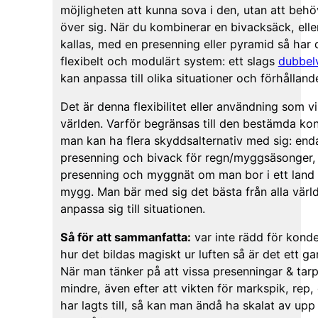
möjligheten att kunna sova i den, utan att behö
över sig. När du kombinerar en bivacksäck, ell
kallas, med en presenning eller pyramid så har 
flexibelt och modulärt system: ett slags
dubbel
kan anpassa till olika situationer och förhålland
Det är denna flexibilitet eller användning som vi
världen. Varför begränsas till den bestämda kons
man kan ha flera skyddsalternativ med sig: end
presenning och bivack för regn/myggsäsonger, 
presenning och myggnät om man bor i ett lan
mygg. Man bär med sig det bästa från alla värld
anpassa sig till situationen.
Så för att sammanfatta:
var inte rädd för kond
hur det bildas magiskt ur luften så är det ett 
När man tänker på att vissa presenningar & tar
mindre, även efter att vikten för markspik, rep
har lagts till, så kan man ändå ha skalat av upp 