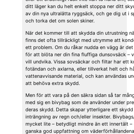
ditt läger kan du helt enkelt stoppa ner ditt sky
av din nya ultralätta ryggsäck, och ge dig ut i s
och torka det om solen skiner.
När det kommer till att skydda din utrustning n
finns det ofta tillräckligt med utrymme att kond
ett problem. Om du råkar nudda en vägg är det va
för att blöta ner din fina fluffiga dunsovsäck – v
vill undvika. Vissa sovsäckar och filtar har ett k
fotändan och axlarna, eller tillverkat helt och hå
vattenavvisande material, och kan användas un
att behöva extra skydd.
Men för att vara på den säkra sidan så tar mång
med sig en bivybag som de använder under prese
deras skydd. Detta skapar ytterligare ett sky
inträngning av regn och/eller insekter. Bivybags
mycket lite – betydligt mindre än ett innertält –
ganska god uppfattning om väderförhållandena,