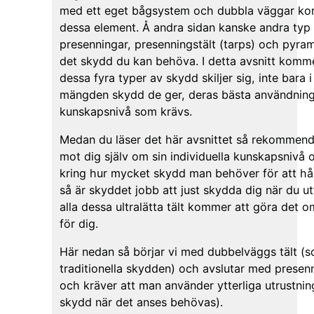
med ett eget bågsystem och dubbla väggar kom
dessa element. Å andra sidan kanske andra typ
presenningar, presenningstält (tarps) och pyrami
det skydd du kan behöva. I detta avsnitt komme
dessa fyra typer av skydd skiljer sig, inte bara 
mängden skydd de ger, deras bästa användnin
kunskapsnivå som krävs.
Medan du läser det här avsnittet så rekommender
mot dig själv om sin individuella kunskapsnivå o
kring hur mycket skydd man behöver för att håll
så är skyddet jobb att just skydda dig när du u
alla dessa ultralätta tält kommer att göra det o
för dig.
Här nedan så börjar vi med dubbelväggs tält (s
traditionella skydden) och avslutar med presen
och kräver att man använder ytterliga utrustning 
skydd när det anses behövas).