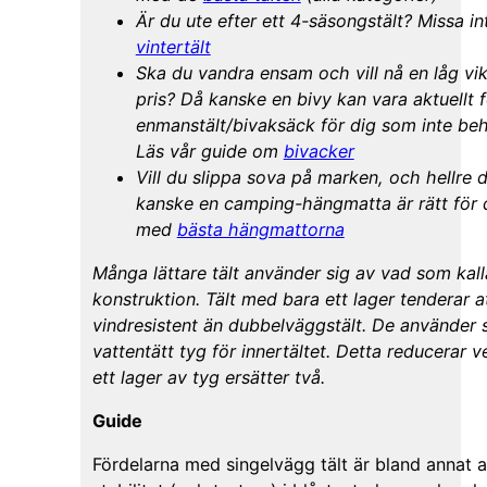
Är du ute efter ett 4-säsongstält? Missa i
vintertält
Ska du vandra ensam och vill nå en låg vikt 
pris? Då kanske en bivy kan vara aktuellt f
enmanstält/bivaksäck för dig som inte be
Läs vår guide om
bivacker
Vill du slippa sova på marken, och hellre 
kanske en camping-hängmatta är rätt för d
med
bästa hängmattorna
Många lättare tält använder sig av vad som kall
konstruktion. Tält med bara ett lager tenderar a
vindresistent än dubbelväggstält. De använder s
vattentätt tyg för innertältet. Detta reducerar 
ett lager av tyg ersätter två.
Guide
Fördelarna med singelvägg tält är bland annat at