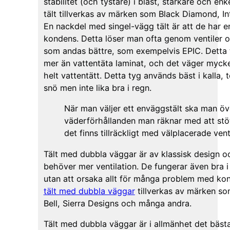
stabilitet (och tystare) i blåst, starkare och en
tält tillverkas av märken som Black Diamond, I
En nackdel med singel-vägg tält är att de har 
kondens. Detta löser man ofta genom ventiler 
som andas bättre, som exempelvis EPIC. Detta
mer än vattentäta laminat, och det väger mycke
helt vattentätt. Detta tyg används bäst i kalla, to
snö men inte lika bra i regn.
När man väljer ett enväggstält ska man öv
väderförhållanden man räknar med att stöta
det finns tillräckligt med välplacerade vent
Tält med dubbla väggar är av klassisk design o
behöver mer ventilation. De fungerar även bra i
utan att orsaka allt för många problem med kon
tält med dubbla väggar
tillverkas av märken s
Bell, Sierra Designs och många andra.
Tält med dubbla väggar är i allmänhet det bästa