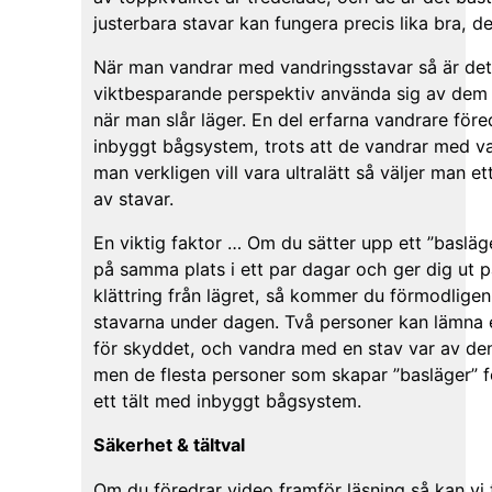
justerbara stavar kan fungera precis lika bra, det
När man vandrar med vandringsstavar så är det 
viktbesparande perspektiv använda sig av dem 
när man slår läger. En del erfarna vandrare föred
inbyggt bågsystem, trots att de vandrar med v
man verkligen vill vara ultralätt så väljer man 
av stavar.
En viktig faktor … Om du sätter upp ett ”basläg
på samma plats i ett par dagar och ger dig ut p
klättring från lägret, så kommer du förmodligen 
stavarna under dagen. Två personer kan lämna 
för skyddet, och vandra med en stav var av de
men de flesta personer som skapar ”basläger” f
ett tält med inbyggt bågsystem.
Säkerhet & tältval
Om du föredrar video framför läsning så kan vi