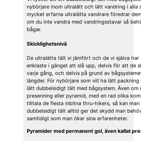
nybörjare inom ultralätt och lätt vandring i alla 
mycket erfarna ultralätta vandrare föredrar d
om du inte vandra med vandringsstavar så behö
bågar.
Skicklighetsnivå
De ultralätta tält vi jämfört och de vi själva har
enklaste i gänget att slå upp, delvis för att de
varje gång, och delvis på grund av bågsysteme
längder. För nybörjare som vill ha lätt packnin
lätt dubbelsidigt tält med bågsystem. Även om
presenning eller pyramid, med en rad olika ko
tilltala de flesta inbitna thru-hikers, så kan man a
dubbelsidigt tält alltid ger det skydd man behö
samtidigt som man ökar sina erfarenheter.
Pyramider med permanent gol, även kallat pre