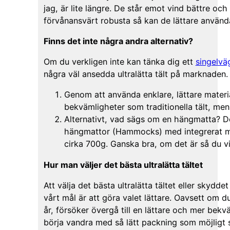
jag, är lite längre. De står emot vind bättre oc
förvånansvärt robusta så kan de lättare använd
Finns det inte några andra alternativ?
Om du verkligen inte kan tänka dig ett
singelv
några väl ansedda ultralätta tält på marknaden.
Genom att använda enklare, lättare mater
bekvämligheter som traditionella tält, men o
Alternativt, vad sägs om en hängmatta? Det
hängmattor (Hammocks) med integrerat my
cirka 700g. Ganska bra, om det är så du v
Hur man väljer det bästa ultralätta tältet
Att välja det bästa ultralätta tältet eller skyddet
vårt mål är att göra valet lättare. Oavsett om du
år, försöker övergå till en lättare och mer bekvä
börja vandra med så lätt packning som möjligt 