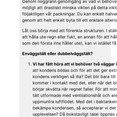
Genom noggrann genomgång av vad vi behöver fr
möjligt att drastiskt minska vikten på detta vik
följaktligen vår packningar. Du kan enkelt halve
genom att helt enkelt byta till ett enklare alter
Låt oss börja med att förenkla strukturen. I stäl
att hålla ute regn eller fukt, en annan för att hål
som den första inte håller ute), kan vi istället 
Enväggstält eller dubbelväggstält?
Vi har fått höra att vi behöver två väggar i 
att kondens bildas och för att det ger ex
kondens verkligen så illa? Det blir bara til
kommer i kontakt med det, eller när det bi
börjar skvätta när regnet faller. För att m
tält utformade med ventilationshål och an
uppmuntra luftflödet. Med det i baktanken, 
bekämpa kondensen, så accepterar vi det 
upplevelsen? Då bokstavligt talat öppnas a