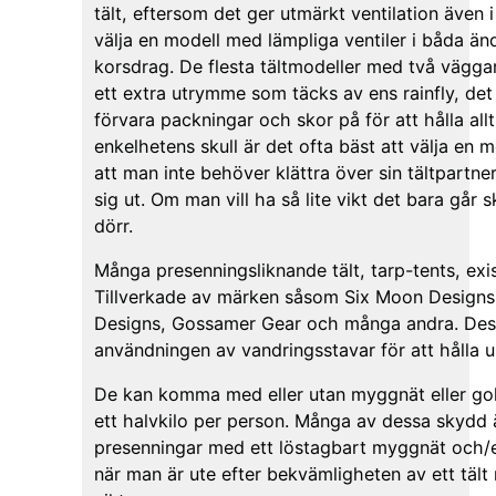
tält, eftersom det ger utmärkt ventilation även i 
välja en modell med lämpliga ventiler i båda änd
korsdrag. De flesta tältmodeller med två väggar
ett extra utrymme som täcks av ens rainfly, det ä
förvara packningar och skor på för att hålla allt
enkelhetens skull är det ofta bäst att välja en 
att man inte behöver klättra över sin tältpartner 
sig ut. Om man vill ha så lite vikt det bara går 
dörr.
Många presenningsliknande tält, tarp-tents, ex
Tillverkade av märken såsom Six Moon Designs, 
Designs, Gossamer Gear och många andra. Dessa
användningen av vandringsstavar för att hålla 
De kan komma med eller utan myggnät eller gol
ett halvkilo per person. Många av dessa skydd 
presenningar med ett löstagbart myggnät och/el
när man är ute efter bekvämligheten av ett täl