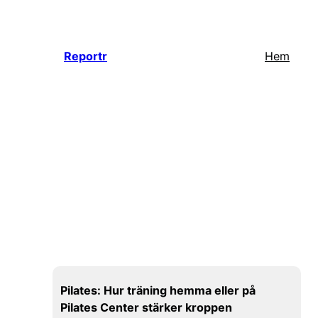
Hoppa
till
innehåll
Reportr
Hem
Pilates: Hur träning hemma eller på
Pilates Center stärker kroppen