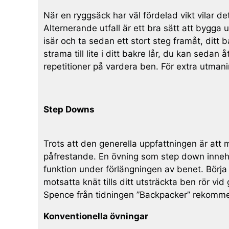
När en ryggsäck har väl fördelad vikt vilar d
Alternerande utfall är ett bra sätt att bygga
isär och ta sedan ett stort steg framåt, ditt
strama till lite i ditt bakre lår, du kan seda
repetitioner på vardera ben. För extra utman
Step Downs
Trots att den generella uppfattningen är at
påfrestande. En övning som step down innehå
funktion under förlängningen av benet. Börja
motsatta knät tills ditt utsträckta ben rör v
Spence från tidningen ”Backpacker” rekomme
Konventionella övningar