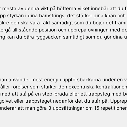
et mesta av denna vikt på höfterna vilket innebär att du
 upp styrkan i dina hamstrings, det stärker dina knän oc
 bakre ben ska vara rakt samtidigt som du böjer det främ
n återgå till stående position och upprepa övningen med d
ing kan du bära ryggsäcken samtidigt som du gör dina ut
t man använder mest energi i uppförsbackarna under en
ller rörelser som stärker den excentriska kontraktione
 med att stå på en step-bräda eller ett trappsteg med 
id golvet eller trappsteget nedanför det du står på. Upp
nderar att man göra 3 uppsättningar om 15 repetition