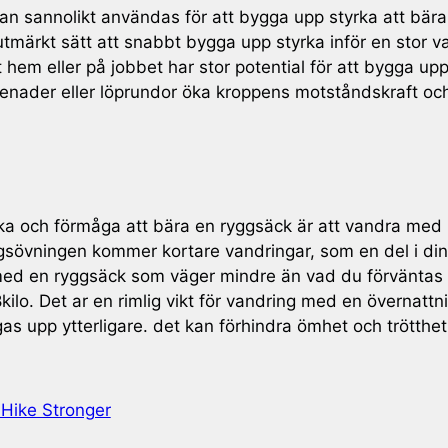
an sannolikt användas för att bygga upp styrka att bär
utmärkt sätt att snabbt bygga upp styrka inför en stor 
t hem eller på jobbet har stor potential för att bygga 
enader eller löprundor öka kroppens motståndskraft o
rka och förmåga att bära en ryggsäck är att vandra med 
gsövningen kommer kortare vandringar, som en del i din
 med en ryggsäck som väger mindre än vad du förväntas 
3-18kilo. Det ar en rimlig vikt för vandring med en överna
 upp ytterligare. det kan förhindra ömhet och trötthet 
 Hike Stronger