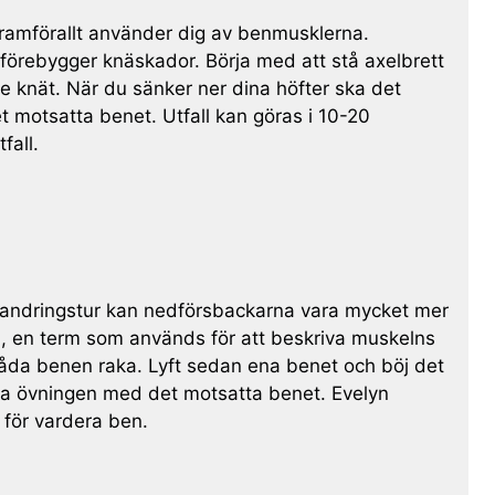
 framförallt använder dig av benmusklerna.
h förebygger knäskador. Börja med att stå axelbrett
re knät. När du sänker ner dina höfter ska det
et motsatta benet. Utfall kan göras i 10-20
fall.
 vandringstur kan nedförsbackarna vara mycket mer
n, en term som används för att beskriva muskelns
båda benen raka. Lyft sedan ena benet och böj det
repa övningen med det motsatta benet. Evelyn
er för vardera ben.