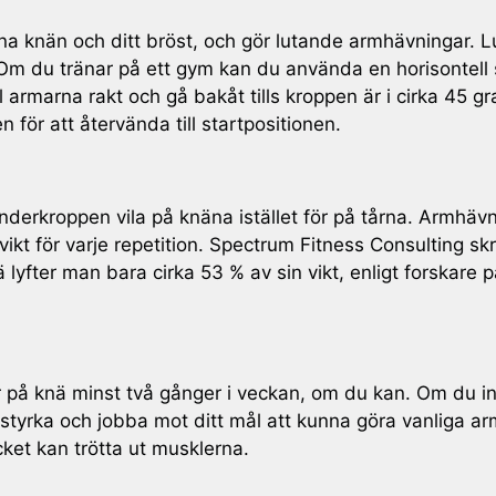
 dina knän och ditt bröst, och gör lutande armhävningar
. Om du tränar på ett gym kan du använda en horisontell
l armarna rakt och gå bakåt tills kroppen är i cirka 45 g
för att återvända till startpositionen.
derkroppen vila på knäna istället för på tårna. Armhävni
ikt för varje repetition. Spectrum Fitness Consulting skri
lyfter man bara cirka 53 % av sin vikt, enligt forskare
på knä minst två gånger i veckan, om du kan. Om du int
styrka och jobba mot ditt mål att kunna göra vanliga arm
ycket kan trötta ut musklerna.