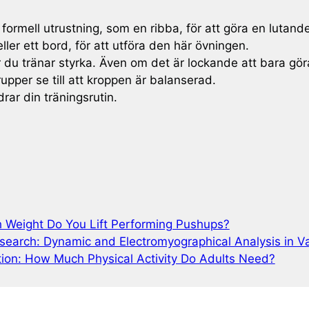
formell utrustning, som en ribba, för att göra en lut
er ett bord, för att utföra den här övningen.
är du tränar styrka. Även om det är lockande att bara gö
upper se till att kroppen är balanserad.
rar din träningsrutin.
 Weight Do You Lift Performing Pushups?
esearch: Dynamic and Electromyographical Analysis in V
tion: How Much Physical Activity Do Adults Need?