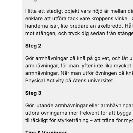
Hitta ett stadigt objekt vars höjd är mellan
enklare att utföra tack vare kroppens vinkel
händerna isär, lite bredare än axelbredd. Hål
mot stången, och tryck dig sedan från stången 
Steg 2
Gör armhävningar på knä på golvet, och låt un
armhävningar, för man lyfter inte lika mycket v
armhävningar. När man utför övningen på knä 
Physical Activity på Atens universitet.
Steg 3
Gör lutande armhävningar eller armhävningar 
utföra övningarna mer frekvent för att bygga 
tillräckligt för styrketräning – att träna för m
Tips & Varningar