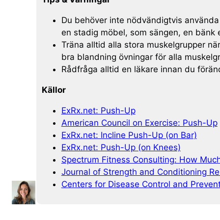
Du behöver inte nödvändigtvis använda 
en stadig möbel, som sängen, en bänk ell
Träna alltid alla stora muskelgrupper n
bra blandning övningar för alla muskelgr
Rådfråga alltid en läkare innan du föränd
Källor
ExRx.net: Push-Up
American Council on Exercise: Push-Up
ExRx.net: Incline Push-Up (on Bar)
ExRx.net: Push-Up (on Knees)
Spectrum Fitness Consulting: How Much
Journal of Strength and Conditioning R
Centers for Disease Control and Preven