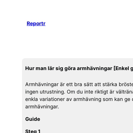
Hoppa
till
innehåll
Reportr
Hur man lär sig göra armhävningar [Enkel 
Armhävningar är ett bra sätt att stärka brös
ingen utrustning. Om du inte riktigt är välträ
enkla variationer av armhävning som kan ge 
armhävningar.
Guide
Steg 1