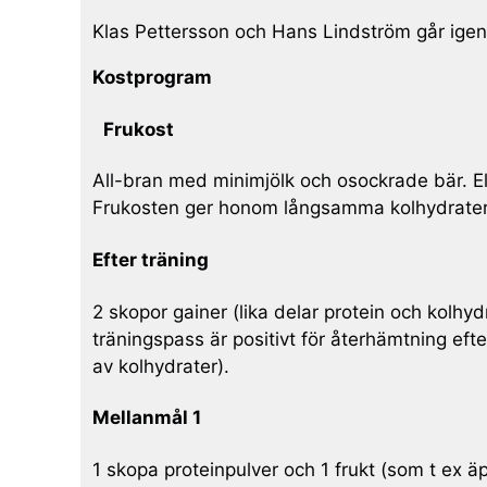
Klas Pettersson och Hans Lindström går ig
Kostprogram
Frukost
All-bran med minimjölk och osockrade bär. E
Frukosten ger honom långsamma kolhydrater o
Efter träning
2 skopor gainer (lika delar protein och kolh
träningspass är positivt för återhämtning ef
av kolhydrater).
Mellanmål 1
1 skopa proteinpulver och 1 frukt (som t ex ä