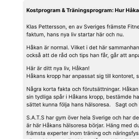
Kostprogram & Träningsprogram: Hur Håkan
Klas Pettersson, en av Sveriges främste Fit
faktum, hans nya liv startar här och nu.
Håkan är normal. Vilket i det här sammanhang
också att de råd och tips han får, går att anp
Här är ditt nya liv, Håkan!
Håkans kropp har anpassat sig till kontoret, s
Några korta fakta och förutsättningar. Håkan ä
sin tydliga spår i Håkans kropp, bestämde ha
sättet kunna följa hans hälsoresa. Sagt och 
S.A.T.S har gym över hela Sverige och har d
är här Håkans hälsoresa börjar. Häng med du
främsta experter inom träning och näringsfysi