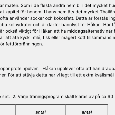
agar maten. Som i de flesta andra hem blir det mycket h
erat kapitel för honom. I hans hem äts det mycket Thailä
ta använder socker och kokosfett. Detta är förstås ing
nabba kolhydrater och är därför bannlyst för Håkan. Här f
. Det är också viktigt för Håkan att ha middagsalternativ n
att äta kycklinfilé, fisk eller magert kött tillsammans
ör fettförbränningen.
 skopor proteinpulver. Håkan upplever ofta att han drabb
 För att stävja detta har vi lagt till ett extra kvällsmål
je set. 2. Varje träningsprogram skall klaras av på ca 60
antal
antal