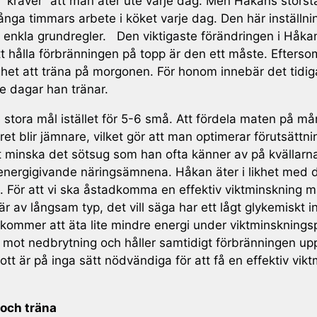
kräver” att man äter ute varje dag. Men Håkans största pr
nga timmars arbete i köket varje dag. Den här inställnin
ra enkla grundregler. Den viktigaste förändringen i Håkan
t hålla förbränningen på topp är den ett måste. Eftersom 
ighet att träna på morgonen. För honom innebär det tidi
de dagar han tränar.
e stora mål istället för 5-6 små. Att fördela maten på 
kret blir jämnare, vilket gör att man optimerar förutsätt
 minska det sötsug som han ofta känner av på kvällarna
e energigivande näringsämnena. Håkan äter i likhet me
é. För att vi ska åstadkomma en effektiv viktminskning m
r är av långsam typ, det vill säga har ett lågt glykemiskt 
mer att äta lite mindre energi under viktminskningsperio
r mot nedbrytning och håller samtidigt förbränningen 
kott är på inga sätt nödvändiga för att få en effektiv vi
 och träna