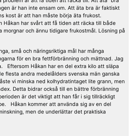
oblem är att få tiden att räcka till. Att äta ”bra”
gen är han inte ensam om. Att äta bra är faktiskt
s kost är att han måste börja äta frukost.
Håkan har svårt att få tiden att räcka till både
ga morgnar och ännu tidigare frukostmål. Lösning på
många, små och näringsriktiga mål har många
ningarna för en bra fettförbränning och mättnad. Jag
. Eftersom Håkan har en del extra kilo att släpa
d de flesta andra medelålders svenska män ganska
åste vi minska ned kolhydratintaget lite grann, men
index. Detta bidrar också till en bättre förbränning
den är det viktigt att han får i sig tillräckligt
uppe. Håkan kommer att använda sig av en del
ktminskning, men de underlättar det praktiska