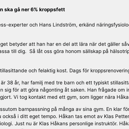
 ska gå ner 6% kroppsfett
ness-experter och Hans Lindström, erkänd näringsfysiol
et betyder att han har en del att lära när det gäller s
assa till dig. Så låt oss göra honom sällskap på hälsotri
tillasittande och felaktig kost. Dags för kroppsrenoverin
r 38 år, har familj med tre barn och ett typiskt stillasi
n sig för att göra någonting åt saken. Han frågade om i
gjort. Vi tog kontakt med ett gym, som ligger nära Håka
essutom barnpassning på många av sina gym. En klar för
 också i ditt eget tempo. Håkan tas emot av Klas Pett
ologi. Just nu är Klas Håkans personlige instruktör. Hå