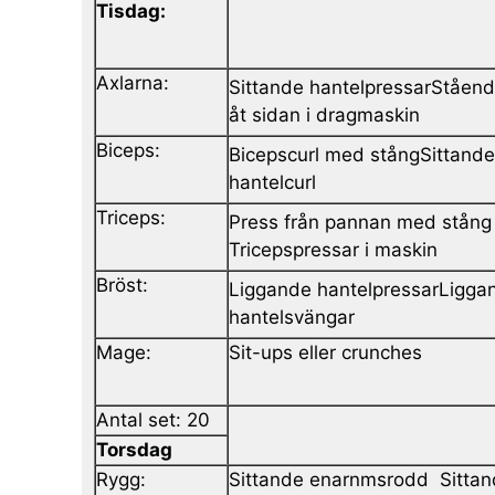
Tisdag:
Axlarna:
Sittande hantelpressarStående
åt sidan i dragmaskin
Biceps:
Bicepscurl med stångSittande
hantelcurl
Triceps:
Press från pannan med stång
Tricepspressar i maskin
Bröst:
Liggande hantelpressarLigga
hantelsvängar
Mage:
Sit-ups eller crunches
Antal set: 20
Torsdag
Rygg:
Sittande enarnmsrodd Sittan