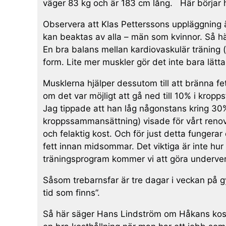
väger 83 kg och är 183 cm lång. Här börjar h
Observera att Klas Petterssons uppläggning ä
kan beaktas av alla – män som kvinnor. Så hä
En bra balans mellan kardiovaskulär träning (
form. Lite mer muskler gör det inte bara lätt
Musklerna hjälper dessutom till att bränna fe
om det var möjligt att gå ned till 10% i kro
Jag tippade att han låg någonstans kring 30%
kroppssammansättning) visade för vårt renover
och felaktig kost. Och för just detta fung
fett innan midsommar. Det viktiga är inte hur 
träningsprogram kommer vi att göra underverk
Såsom trebarnsfar är tre dagar i veckan på gy
tid som finns”.
Så här säger Hans Lindström om Håkans kost: 