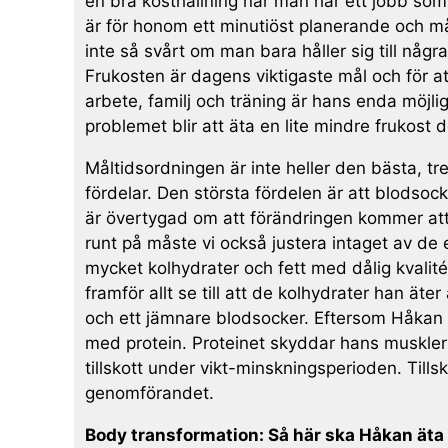
en bra kosthållning när man har ett jobb som ”
är för honom ett minutiöst planerande och må
inte så svårt om man bara håller sig till någ
Frukosten är dagens viktigaste mål och för at
arbete, familj och träning är hans enda möjl
problemet blir att äta en lite mindre frukost 
Måltidsordningen är inte heller den bästa, tr
fördelar. Den största fördelen är att blodsoc
är övertygad om att förändringen kommer att
runt på måste vi också justera intaget av d
mycket kolhydrater och fett med dålig kvalit
framför allt se till att de kolhydrater han äte
och ett jämnare blodsocker. Eftersom Håkan kom
med protein. Proteinet skyddar hans muskle
tillskott under vikt-minskningsperioden. Tills
genomförandet.
Body transformation: Så här ska Håkan äta