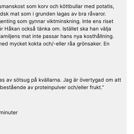
usmanskost som korv och köttbullar med potatis,
ndsk mat som i grunden lagas av bra råvaror.
enting som gynnar viktminskning. Inte ens riset
år Håkan också tänka om. Istället ska han välja
är familjens mat inte passar hans nya kosthållning.
 med mycket kokta och/-eller råa grönsaker. En
as av sötsug på kvällarna. Jag är övertygad om att
 bestående av proteinpulver och/eller frukt.”
 minuter