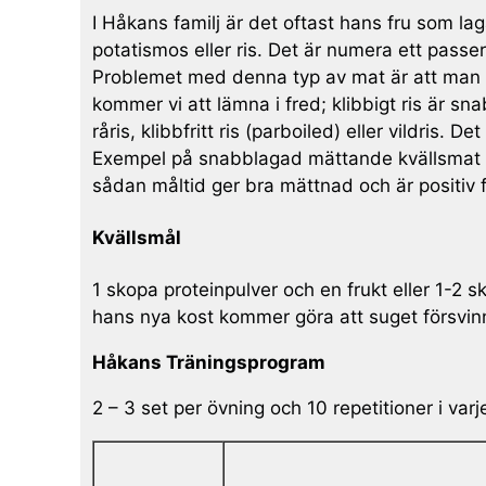
I Håkans familj är det oftast hans fru som l
potatismos eller ris. Det är numera ett pass
Problemet med denna typ av mat är att man of
kommer vi att lämna i fred; klibbigt ris är s
råris, klibbfritt ris (parboiled) eller vildris
Exempel på snabblagad mättande kvällsmat är 
sådan måltid ger bra mättnad och är positiv f
Kvällsmål
1 skopa proteinpulver och en frukt eller 1-2
hans nya kost kommer göra att suget försvinner.
Håkans Träningsprogram
2 – 3 set per övning och 10 repetitioner i var