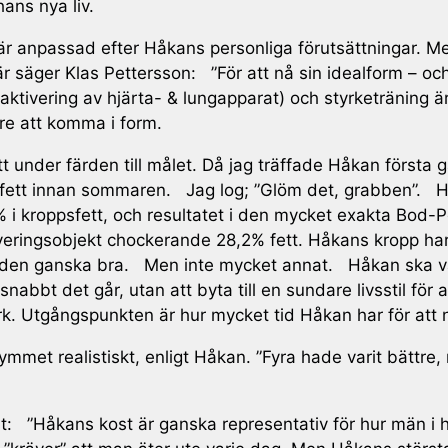
ans nya liv.
r anpassad efter Håkans personliga förutsättningar. Me
r säger Klas Pettersson: ”För att nå sin idealform – och
aktivering av hjärta- & lungapparat) och styrketräning är
are att komma i form.
tt under färden till målet. Då jag träffade Håkan först
ppsfett innan sommaren. Jag log; ”Glöm det, grabben”. H
 i kroppsfett, och resultatet i den mycket exakta Bod-P
ingsobjekt chockerande 28,2% fett. Håkans kropp har hel
erar den ganska bra. Men inte mycket annat. Håkan ska 
snabbt det går, utan att byta till en sundare livsstil för
. Utgångspunkten är hur mycket tid Håkan har för att n
mmet realistiskt, enligt Håkan. ”Fyra hade varit bättre,
”Håkans kost är ganska representativ för hur män i han