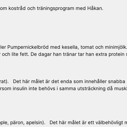
enom kostråd och träningsprogram med Håkan.
ller Pumpernickelbröd med kesella, tomat och minimjöl
ch lite fett. De dagar han tränar tar han extra protei
ydrat). Det här målet är det enda som innehåller snabba 
tersom insulin inte behövs i samma utsträckning då musk
pple, päron, apelsin). Det här målet är ett välbehövligt