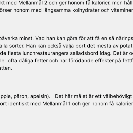
tiskt med Mellanmål 2 och ger honom få kalorier, men hå
 förser honom med långsamma kolhydrater och vitaminer
verka minst. Vad han kan göra för att få en så näringsrik
 alla sorter. Han kan också välja bort det mesta av potati
de flesta lunchrestaurangers salladsbord idag. Det är o
ller ofta dåliga fetter och har förödande effekter på fe
atten.
 äpple, päron, apelsin). Det här målet är ett välbehövli
tort identiskt med Mellanmål 1 och ger honom få kalorie