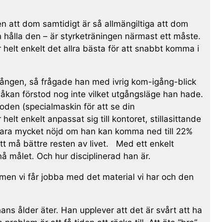
n att dom samtidigt är så allmängiltiga att dom
 hålla den – är styrketräningen närmast ett måste.
 helt enkelt det allra bästa för att snabbt komma i
a gången, så frågade han med ivrig kom-igång-blick
åkan förstod nog inte vilket utgångsläge han hade.
oden (specialmaskin för att se din
t enkelt anpassat sig till kontoret, stillasittande
vara mycket nöjd om han kan komma ned till 22%
 att må bättre resten av livet. Med ett enkelt
å målet. Och hur disciplinerad han är.
 men vi får jobba med det material vi har och den
s ålder äter. Han upplever att det är svårt att ha