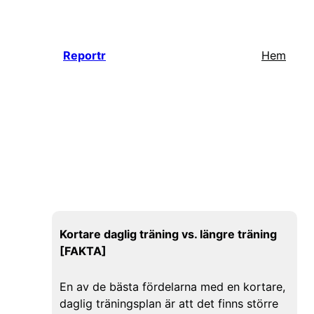
Hoppa
till
innehåll
Reportr
Hem
Kortare daglig träning vs. längre träning
[FAKTA]
En av de bästa fördelarna med en kortare,
daglig träningsplan är att det finns större