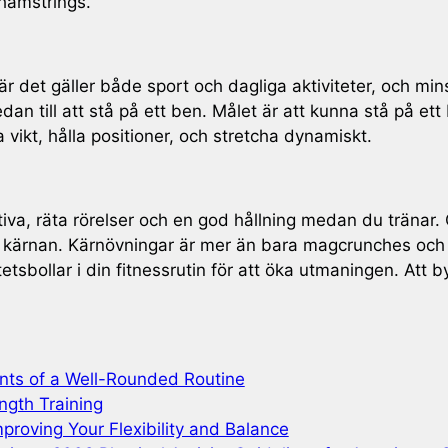
hamstrings.
när det gäller både sport och dagliga aktiviteter, och mi
edan till att stå på ett ben. Målet är att kunna stå på et
a vikt, hålla positioner, och stretcha dynamiskt.
ektiva, räta rörelser och en god hållning medan du trän
 för kärnan. Kärnövningar är mer än bara magcrunches och
etsbollar i din fitnessrutin för att öka utmaningen. Att b
ents of a Well-Rounded Routine
ngth Training
proving Your Flexibility and Balance