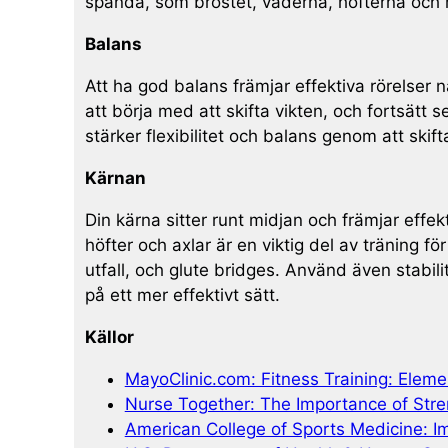
spända, som bröstet, vaderna, höfterna och 
Balans
Att ha god balans främjar effektiva rörelser 
att börja med att skifta vikten, och fortsätt s
stärker flexibilitet och balans genom att skift
Kärnan
Din kärna sitter runt midjan och främjar eff
höfter och axlar är en viktig del av träning
utfall, och glute bridges. Använd även stabilit
på ett mer effektivt sätt.
Källor
MayoClinic.com: Fitness Training: Elem
Nurse Together: The Importance of Stre
American College of Sports Medicine: Im