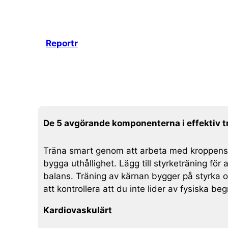
Hoppa
till
innehåll
Reportr
De 5 avgörande komponenterna i effektiv t
Träna smart genom att arbeta med kroppens ny
bygga uthållighet. Lägg till styrketräning för 
balans. Träning av kärnan bygger på styrka och
att kontrollera att du inte lider av fysiska be
Kardiovaskulärt