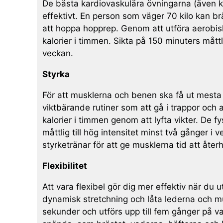
De bästa kardiovaskulära övningarna (även kä
effektivt. En person som väger 70 kilo kan br
att hoppa hopprep. Genom att utföra aerobisk
kalorier i timmen. Sikta på 150 minuters måttl
veckan.
Styrka
För att musklerna och benen ska få ut mesta 
viktbärande rutiner som att gå i trappor och
kalorier i timmen genom att lyfta vikter. De 
måttlig till hög intensitet minst två gånger 
styrketränar för att ge musklerna tid att åter
Flexibilitet
Att vara flexibel gör dig mer effektiv när du 
dynamisk stretchning och låta lederna och mus
sekunder och utförs upp till fem gånger på va