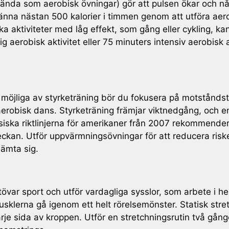
nda som aerobisk övningar) gör att pulsen ökar och når
änna nästan 500 kalorier i timmen genom att utföra aero
a aktiviteter med låg effekt, som gång eller cykling, k
ig aerobisk aktivitet eller 75 minuters intensiv aerobisk 
möjliga av styrketräning bör du fokusera på motståndst
 aerobisk dans. Styrketräning främjar viktnedgång, och
fysiska riktlinjerna för amerikaner från 2007 rekommender
i veckan. Utför uppvärmningsövningar för att reducera ri
hämta sig.
utövar sport och utför vardagliga sysslor, som arbete i h
klerna gå igenom ett helt rörelsemönster. Statisk stretch
rje sida av kroppen. Utför en stretchningsrutin två gång