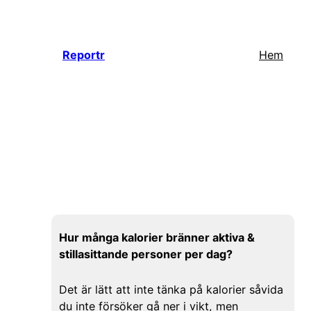
Hoppa
till
innehåll
Reportr
Hem
Hur många kalorier bränner aktiva &
stillasittande personer per dag?
Det är lätt att inte tänka på kalorier såvida
du inte försöker gå ner i vikt, men