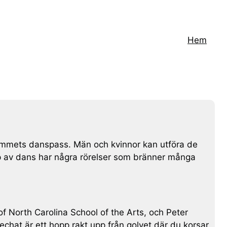
Hem
 gymmets danspass. Män och kvinnor kan utföra de
typ av dans har några rörelser som bränner många
 North Carolina School of the Arts, och Peter
rechat är ett hopp rakt upp från golvet där du korsar