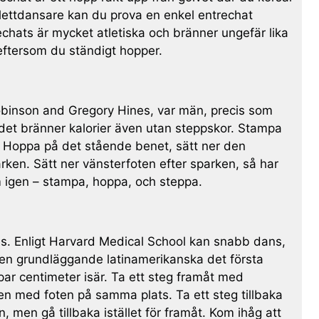
alettdansare kan du prova en enkel entrechat
chats är mycket atletiska och bränner ungefär lika
eftersom du ständigt hopper.
Robinson and Gregory Hines, var män, precis som
 det bränner kalorier även utan steppskor. Stampa
. Hoppa på det stående benet, sätt ner den
rken. Sätt ner vänsterfoten efter sparken, så har
m igen – stampa, hoppa, och steppa.
ans. Enligt Harvard Medical School kan snabb dans,
 den grundläggande latinamerikanska det första
par centimeter isär. Ta ett steg framåt med
men med foten på samma plats. Ta ett steg tillbaka
 men gå tillbaka istället för framåt. Kom ihåg att