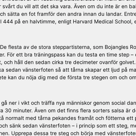
svårt du vill att det ska vara. Även om du inte är en b
ch sätta en fot framför den andra innan du landar. Entre
ll 444 på en halvtimme, enligt Harvard Medical School, 
 De flesta av de stora steppartisterna, som Bojangles 
. För ett bra träningspass kan du testa en time step –
, och håll den sedan cirka tre decimeter ovanför golvet
ka sedan vänsterfoten så att tårna skapar ett ljud på ma
arbete kan du nöja dig med de första tre stegen om och o
e gå ner i vikt och träffa nya människor genom social d
ara 30 minuter. Även om det finns flera sorters salsa är
stå normalt med tårna pekandes framåt och fötterna ett 
 och sänk sedan vänsterfoten – i princip som ett steg, 
nen. Upprepa dessa tre steg och börja med vänsterfoten,