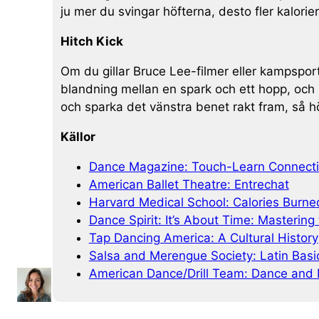
ju mer du svingar höfterna, desto fler kalorie
Hitch Kick
Om du gillar Bruce Lee-filmer eller kampsport 
blandning mellan en spark och ett hopp, och 
och sparka det vänstra benet rakt fram, så 
Källor
Dance Magazine: Touch-Learn Connecti
American Ballet Theatre: Entrechat
Harvard Medical School: Calories Burned
Dance Spirit: It’s About Time: Mastering
Tap Dancing America: A Cultural History
Salsa and Merengue Society: Latin Basi
American Dance/Drill Team: Dance and