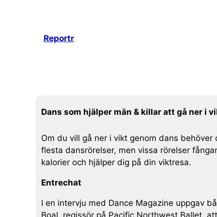
Hoppa
till
innehåll
Reportr
Dans som hjälper män & killar att gå ner i vi
Om du vill gå ner i vikt genom dans behöver 
flesta dansrörelser, men vissa rörelser fång
kalorier och hjälper dig på din viktresa.
Entrechat
I en intervju med Dance Magazine uppgav båd
Boal, regissör på Pacific Northwest Ballet, at